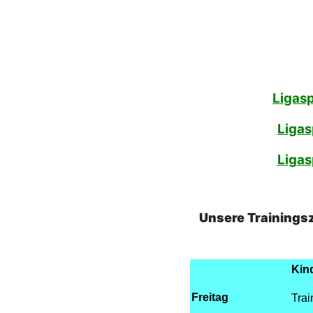
Ligasp
Ligas
Ligas
Unsere Trainingsz
Kin
Freitag
Trai