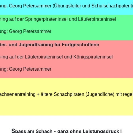
ung: Georg Petersammer (Übungsleiter und Schulschachpatent
ning auf der Springerpirateninsel und Läuferpirateninsel
tung: Georg Petersammer
der- und Jugendtraining für Fortgeschrittene
ning auf der Läuferpirateninsel und Königspirateninsel
tung: Georg Petersammer
chsenentraining + ältere Schachpiraten (Jugendliche) mit reg
S
pass am Schach - ganz ohne Leistungsdruck !