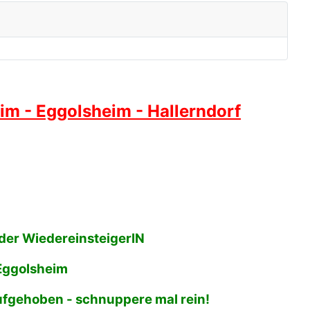
m - Eggolsheim - Hallerndorf
oder WiedereinsteigerIN
 Eggolsheim
 aufgehoben - schnuppere mal rein!