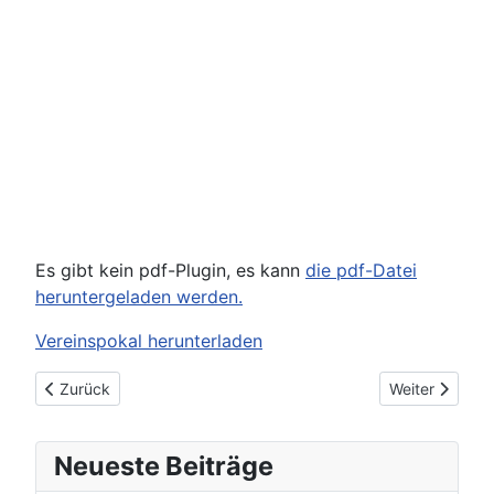
Es gibt kein pdf-Plugin, es kann
die pdf-Datei
heruntergeladen werden.
Vereinspokal herunterladen
Vorheriger Beitrag: Volles Haus bei der sportlichen Weihnachts
Nächster Beit
Zurück
Weiter
Neueste Beiträge